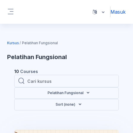
Lewati ke konten utama
Masuk
Panel samping
Kursus
Pelatihan Fungsional
Pelatihan Fungsional
10
Courses
Cari kursus
Cari kursus
Pelatihan Fungsional
Sort (none)