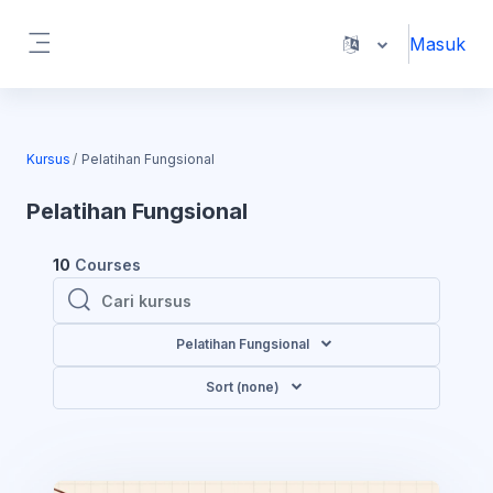
Lewati ke konten utama
Masuk
Panel samping
Kursus
Pelatihan Fungsional
Pelatihan Fungsional
10
Courses
Cari kursus
Cari kursus
Pelatihan Fungsional
Sort (none)